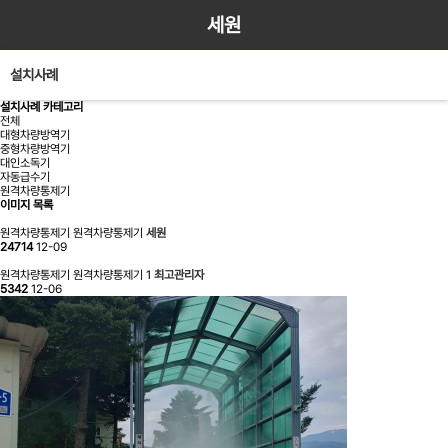
세원
설치사례
설치사례 카테고리
전체
대형차량방역기
중형차량방역기
대인소독기
자동급수기
원격차량통제기
이미지 목록
원격차량통제기
원격차량통제기
세원
24714
12-09
원격차량통제기
원격차량통제기
1
최고관리자
5342
12-06